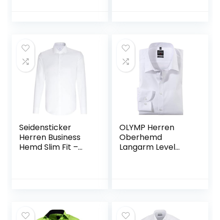
Formales Anzug
Hemd mit Tasche
Seidensticker
OLYMP Herren
Herren Business
Oberhemd
Hemd Slim Fit –
Langarm Level
Bügelfreies
Five,Uni,Body
Schmales Hemd
fit,New York Kent
mit Kent-kragen –
Lang