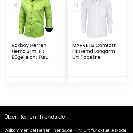
Baxboy Herren-
MARVELIS Comfort
Hemd Slim-Fit
Fit Hemd Langarm
Bügelleicht Für
Uni Popeline
Anzug, Business,
einfarbig reine
Hochzeit, Freizeit –
Baumwolle
Langarm Hemden
für Männer
Langarmhemd R-
44
Über Herren-Trends.de
Willkommen bei Herren-Trends.de – Ihr Ort für aktuelle Mode