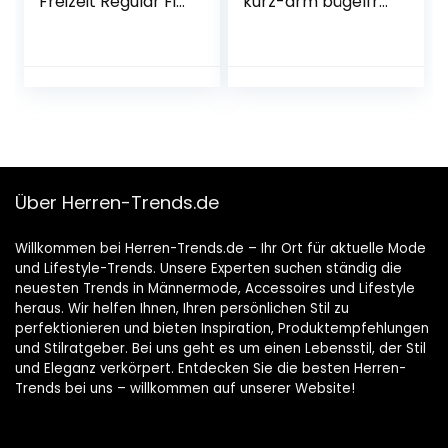
Freizeit Regular Fit
kurz-arm bügelfrei
Bügelfrei Business
100% Baumwolle
Hemd Faltenfrei
Slim-fit Uni-
Formales Anzug
Farben
Hemd mit Tasche
Über Herren-Trends.de
Willkommen bei Herren-Trends.de – Ihr Ort für aktuelle Mode
und Lifestyle-Trends. Unsere Experten suchen ständig die
neuesten Trends in Männermode, Accessoires und Lifestyle
heraus. Wir helfen Ihnen, Ihren persönlichen Stil zu
perfektionieren und bieten Inspiration, Produktempfehlungen
und Stilratgeber. Bei uns geht es um einen Lebensstil, der Stil
und Eleganz verkörpert. Entdecken Sie die besten Herren-
Trends bei uns – willkommen auf unserer Website!