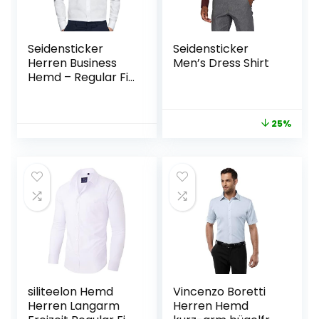
Seidensticker
Seidensticker
Herren Business
Men’s Dress Shirt
Hemd – Regular Fit
– Bügelfrei – B.D.
Kragen – Langarm
– 100% Baumwolle
25%
siliteelon Hemd
Vincenzo Boretti
Herren Langarm
Herren Hemd