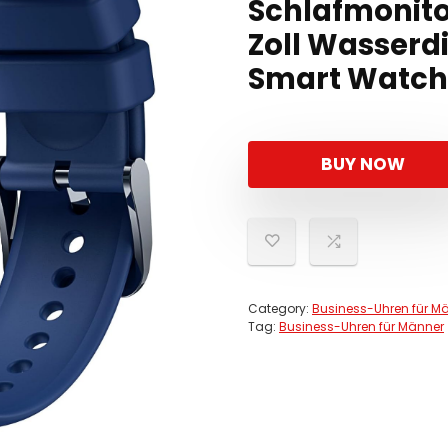
Schlafmonitor
Zoll Wasserd
Smart Watch 
BUY NOW
Category:
Business-Uhren für M
Tag:
Business-Uhren für Männer