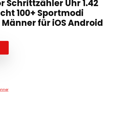
 Schrittzähler Uhr 1.42
icht 100+ Sportmodi
Männer für iOS Android
änner