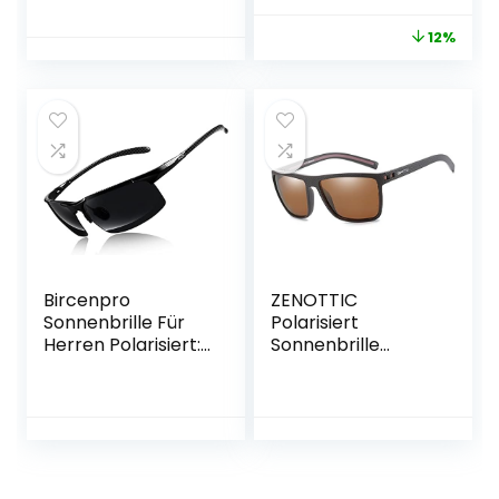
Holzbügeln/UV400
UV400 Schutz
12%
-Schutz
Quadrat
Sonnenbrille
Bircenpro
ZENOTTIC
Sonnenbrille Für
Polarisiert
Herren Polarisiert:
Sonnenbrille
UV Schutz
Herren Leichte
Kohlefaser Temple
TR90 Rahmen
Sonnenbrille Für
UV400 Schutz
Sport und Fahren
Quadrat
Sonnenbrille