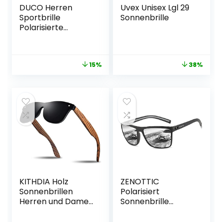
DUCO Herren
Uvex Unisex Lgl 29
Sportbrille
Sonnenbrille
Polarisierte
Sonnenbrille
Fahrerbrille
Ultraleichte Al-Mg
15%
38%
Metallrahmen
UV400-Schutz
Männer
Sonnenbrillen
8177S
KITHDIA Holz
ZENOTTIC
Sonnenbrillen
Polarisiert
Herren und Damen
Sonnenbrille
Polarisierte
Herren Leichte
Sonnenbrille mit
TR90 Rahmen