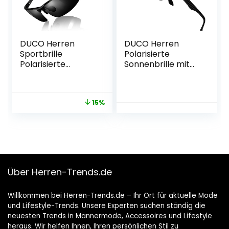
DUCO Herren
DUCO Herren
Sportbrille
Polarisierte
Polarisierte
Sonnenbrille mit
Sonnenbrille
Rechteckig
Fahrerbrille
Metallrahmen und
Ultraleichte Al-Mg
Kohlefaser Brille
15%
Metallrahmen
Beine UV400 CAT 3
UV400-Schutz
8206
Männer
Sonnenbrillen
8177S
Über Herren-Trends.de
Willkommen bei Herren-Trends.de – Ihr Ort für aktuelle Mode
und Lifestyle-Trends. Unsere Experten suchen ständig die
neuesten Trends in Männermode, Accessoires und Lifestyle
heraus. Wir helfen Ihnen, Ihren persönlichen Stil zu