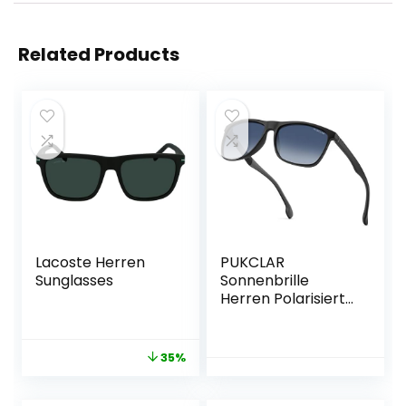
Related Products
Lacoste Herren
PUKCLAR
Sunglasses
Sonnenbrille
Herren Polarisierte
TR90 Rahmen
UV400
Rechteckige
35%
Vintage Sport im
Freien Golf