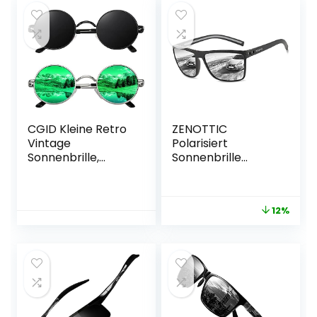
Radfahren Angeln
Wandern Eyewear
CGID Kleine Retro
ZENOTTIC
Vintage
Polarisiert
Sonnenbrille,
Sonnenbrille
inspiriert von
Herren Leichte
Lennon, polarisiert
TR90 Rahmen
mit rundem
UV400 Schutz
12%
Metallrahmen, für
Quadrat
Frauen und
Sonnenbrille
Männer E01