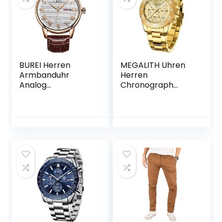
BUREI Herren
MEGALITH Uhren
Armbanduhr
Herren
Analog
Chronograph
Wasserdicht Uhr
Edelstahl –
Männer Schwarz
Herrenuhr Gold
Quarz
43mm Designer
Armbanduhr
Armbanduhr
Römische Ziffern
Herren
Herrenuhr
Wasserdicht
Klassisch
Datum Uhren
Lederarmband
Leuchtende
Kalender Woche
Analog Uhr
Business Elegant
Geschenk für
Männer