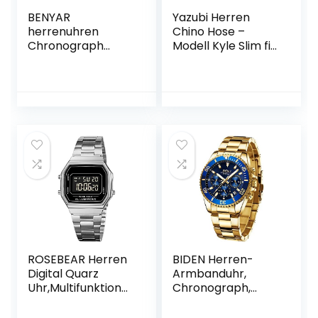
BENYAR
Yazubi Herren
herrenuhren
Chino Hose –
Chronograph
Modell Kyle Slim fit
Analogue Quartz
– Chinohose
Armbanduhr für
Casual mit Stretch
männer
Lederband Herren
Fashion Business
Sport Design 30M
wasserdicht
Elegantes
Geschenk für
männer
ROSEBEAR Herren
BIDEN Herren-
Digital Quarz
Armbanduhr,
Uhr,Multifunktional
Chronograph,
es Herren
Edelstahl,
Elektronische
wasserdicht,