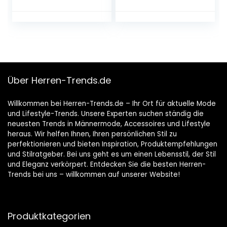
Armbanduhr,Wass
Datumsanzeige,
erdichtesLED Back
analoge Quarzuhr,
Light Business Uhr,
Business, Freizeit,
Edelstahlarmband
modische
Armbanduhr für
Herren
Über Herren-Trends.de
Willkommen bei Herren-Trends.de – Ihr Ort für aktuelle Mode
und Lifestyle-Trends. Unsere Experten suchen ständig die
neuesten Trends in Männermode, Accessoires und Lifestyle
heraus. Wir helfen Ihnen, Ihren persönlichen Stil zu
perfektionieren und bieten Inspiration, Produktempfehlungen
und Stilratgeber. Bei uns geht es um einen Lebensstil, der Stil
und Eleganz verkörpert. Entdecken Sie die besten Herren-
Trends bei uns – willkommen auf unserer Website!
Produktkategorien