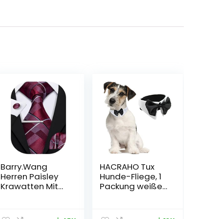
Barry.Wang
HACRAHO Tux
Herren Paisley
Hunde-Fliege, 1
Krawatten Mit
Packung weiße
passendem
weiche
Einstecktuch und
Baumwolle,
Manschettenkno
formelle