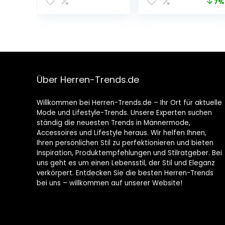
7%
die
Einheitsgröße
Kartenherstellun
g, Dekoration
und DIY-
Scrapbooking
Rosetten-
Metallschablone
nschablone
Über Herren-Trends.de
Weihnachten
Stanzformen
Willkommen bei Herren-Trends.de – Ihr Ort für aktuelle
Mode und Lifestyle-Trends. Unsere Experten suchen
ständig die neuesten Trends in Männermode,
Accessoires und Lifestyle heraus. Wir helfen Ihnen,
Ihren persönlichen Stil zu perfektionieren und bieten
Inspiration, Produktempfehlungen und Stilratgeber. Bei
uns geht es um einen Lebensstil, der Stil und Eleganz
verkörpert. Entdecken Sie die besten Herren-Trends
bei uns – willkommen auf unserer Website!