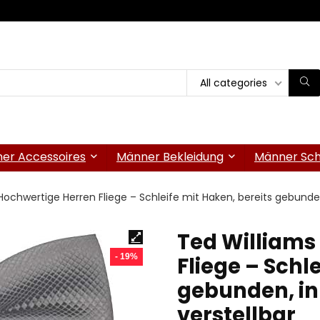
All categories
er Accessoires
Männer Bekleidung
Männer Sc
Hochwertige Herren Fliege – Schleife mit Haken, bereits gebunden,
Ted Williams
- 19%
Fliege – Schl
gebunden, in
verstellbar