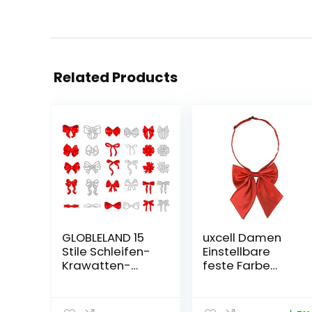
Related Products
GLOBLELAND 15
uxcell Damen
Stile Schleifen-
Einstellbare
Krawatten-
feste Farbe
Krawatten-
Schleifer Halter
Band-Fliegen-
Hals Bogen
Stanzformen für
Krawatte