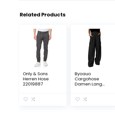
Related Products
Only & Sons
Byoauo
Herren Hose
Cargohose
22019887
Damen Lang
High Waist
Locker Weites
Bein Hosen
Anzughose Multi
Taschen