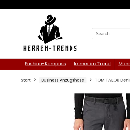
Search
for:
Fashion-Kompass
Immer im Trend
Männ
Start
Business Anzugshose
TOM TAILOR Denim