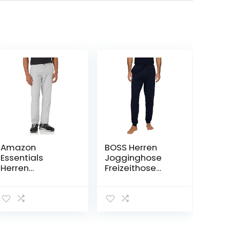
Amazon
BOSS Herren
Essentials
Jogginghose
Herren
Freizeithose
Flatfront-
Homewear
Anzughose,
Loungewear
Schmale
Mix&Match
Passform
Pants