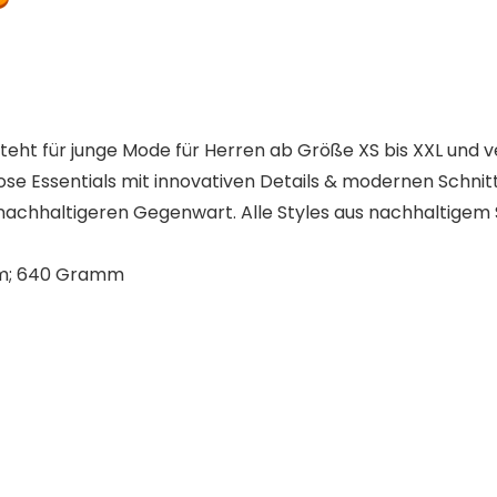
teht für
junge Mode
für Herren
ab Größe XS bis XXL
und v
lose Essentials mit innovativen Details & modernen Schnit
r nachhaltigeren Gegenwart. Alle Styles aus nachhaltigem
x 26,6 x 5,6 cm; 640 Gramm