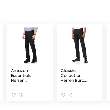
Amazon
Classic
Essentials
Collection
Herren
Herren Büro
Flatfront-
Hosen
Anzughose,
Schmale
Passform