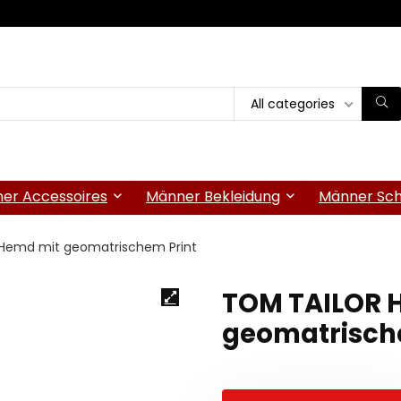
All categories
er Accessoires
Männer Bekleidung
Männer Sc
 Hemd mit geomatrischem Print
TOM TAILOR 
geomatrisch