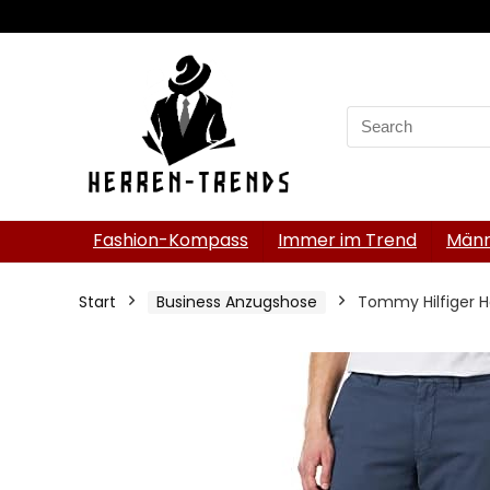
Search
for:
Fashion-Kompass
Immer im Trend
Männ
Start
Business Anzugshose
Tommy Hilfiger 