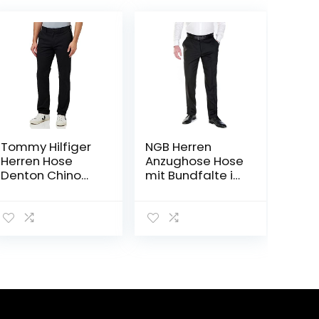
Tommy Hilfiger
NGB Herren
Herren Hose
Anzughose Hose
Denton Chino
mit Bundfalte in
1985 Pima
vielen
Cotton Chino
verschiedenen
Größen