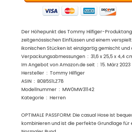
Der Höhepunkt des Tommy Hilfiger-Produktangeb
zeitgenössischen Einflüssen und einem verspiel
ikonischen Stücken ist einzigartig gemischt und
Verpackungsabmessungen ‏ : ‎ 31,6 
Im Angebot von Amazon.de seit ‏ : ‎ 15. März 2023
Hersteller ‏ : ‎ Tommy Hilfiger
ASIN ‏ : ‎ B0B5S1LZ78
Modellnummer ‏ : ‎ MW0MW31142
Kategorie ‏ : ‎ Herren
OPTIMALE PASSFORM: Die casual Hose ist bequem u
kombinieren und ist die perfekte Grundlage für e
Normaler Bund