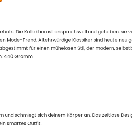
ots: Die Kollektion ist anspruchsvoll und gehoben; sie 
ten Mode-Trend. Altehrwürdige Klassiker sind heute neu g
 abgestimmt für einen mühelosen Stil, der modern, selbst
x 25,5 x 4,4 cm; 440 Gramm
nd schmiegt sich deinem Körper an. Das zeitlose Design d
in smartes Outfit.