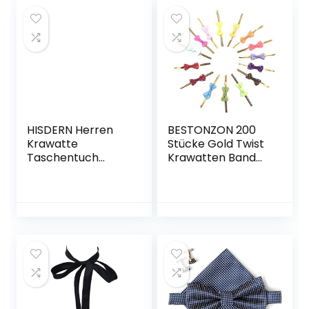
Dekoration und
Taschentuch für
DIY-Scrapbooking
Männer
Rosetten-
Metallschablonens
chablone
Weihnachten
Stanzformen
HISDERN Herren
BESTONZON 200
Krawatte
Stücke Gold Twist
Taschentuch
Krawatten Band
Check Krawatte &
vorgebundene
Einstecktuch Set
Geschenkverpack
ung Bögen für
Behandeln
Taschen Lutscher
und Kuchen Pops
Party Favor
Taschen
Dekorationen
(Farbe Sortiert)