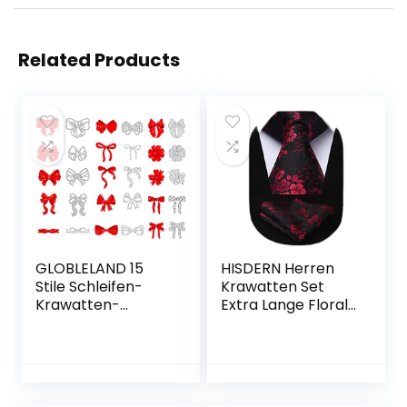
Related Products
GLOBLELAND 15
HISDERN Herren
Stile Schleifen-
Krawatten Set
Krawatten-
Extra Lange Florale
Krawatten-Band-
Paisley Krawatte
Fliegen-
und Einstecktuch
Stanzformen für
Elegante Klassisch
die
Hochzeit
Kartenherstellung,
Seidenkrawatte