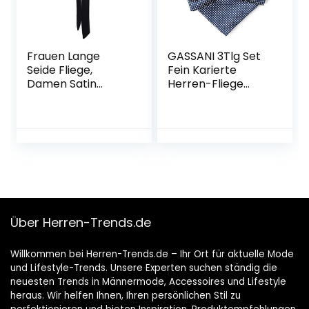
Frauen Lange
GASSANI 3Tlg Set
Seide Fliege,
Fein Karierte
Damen Satin
Herren-Fliege
Selbst
Manschettenknöp
Krawatte/Band
fe und
Fliege Für T-Shirt
Einstecktuch, 7
Dekoration
Farben, Schleife Fix
Muttertag
Gebunden
Geschenk W-B-T1
Verstellbar
Über Herren-Trends.de
Willkommen bei Herren-Trends.de – Ihr Ort für aktuelle Mode
und Lifestyle-Trends. Unsere Experten suchen ständig die
neuesten Trends in Männermode, Accessoires und Lifestyle
heraus. Wir helfen Ihnen, Ihren persönlichen Stil zu