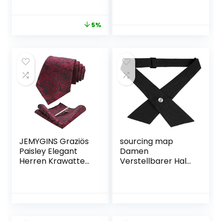
gebunden, Schleife
Gebundene Fliege
für Anzug Smoking
& Einstecktuch 3 in
5%
Hemd usw.
1 Set Yuppie
Trendmode Casual
Cool
JEMYGINS Graziös
sourcing map
Paisley Elegant
Damen
Herren Krawatte
Verstellbarer Hals
und Einstecktuch
Schleife
mit
Bolzenknopf Kreuz
krawattenklamme
und quer Krawatte
r Sets