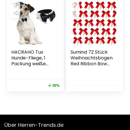
HACRAHO Tux
Sumind 72 Stück
Hunde-Fliege, 1
Weihnachtsbogen
Packung weiße
Red Ribbon Bow
weiche Baumwolle,
Schwalbenschwan
formelle
z Bowknot mit
Hundehalsband,
Goldenen
13%
verstellbare
Krawatten für
Welpen, Krawatte
Weihnachtsbaum,
Schleifen für kleine
Weihnachtskranz,
Hunde, Katzen, für
Geschenk
Hochzeit,
Dekoration
Geburtstag, Party
Über Herren-Trends.de