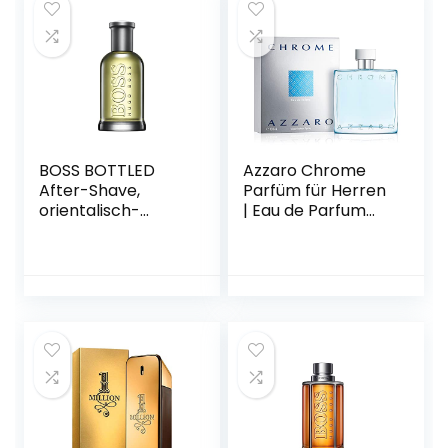
BOSS BOTTLED
Azzaro Chrome
After-Shave,
Parfüm für Herren
orientalisch-
| Eau de Parfum
holziger
Spray |
Herrenduft mit
Langanhaltend |
Zimt und
Zitrisch-holziger
Moschusnoten für
Männer Duft | 100
vielseitige Männer,
ml
100ml