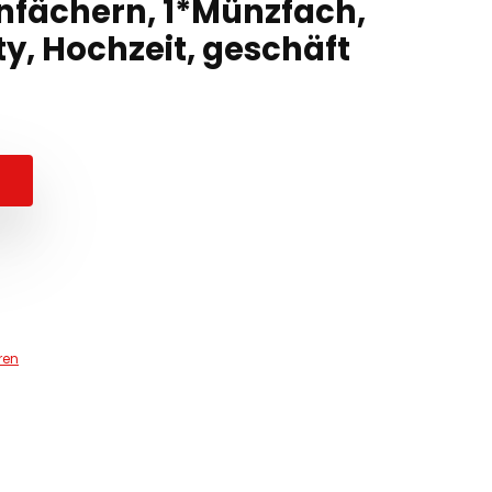
enfächern, 1*Münzfach,
rty, Hochzeit, geschäft
ren