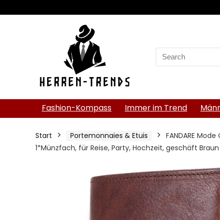
Search
for:
Fashion-Kompass
Immer im Trend
Männ
Start
Portemonnaies & Etuis
FANDARE Mode Ge
1*Münzfach, für Reise, Party, Hochzeit, geschäft Braun