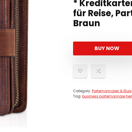
* Kreditkart
für Reise, Pa
Braun
BUY NOW
Category:
Portemonnaies & Etuis
Tag:
business portemonnaie her