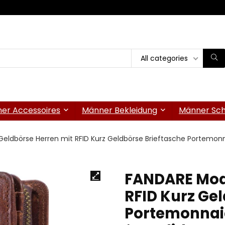
All categories
er Accessoires
Männer Bekleidung
Männer Sc
ldbörse Herren mit RFID Kurz Geldbörse Brieftasche Portemonna
FANDARE Mod
RFID Kurz Ge
Portemonnaie