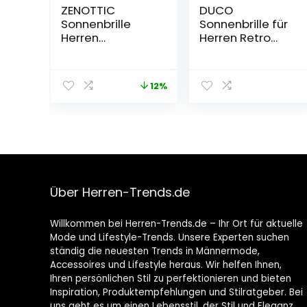
ZENOTTIC
DUCO
Sonnenbrille
Sonnenbrille für
Herren
Herren Retro
Polarisiert
Polarisierte
Leichte TR90
Sonnenbrille
Rahmen UV400
Ultraleichte
12%
Schutz Quadrat
Sportbrille Al-Mg
Sonnenbrille
Metallrahmen
Fahrerbrille 8550
Über Herren-Trends.de
Willkommen bei Herren-Trends.de – Ihr Ort für aktuelle
Mode und Lifestyle-Trends. Unsere Experten suchen
ständig die neuesten Trends in Männermode,
Accessoires und Lifestyle heraus. Wir helfen Ihnen,
Ihren persönlichen Stil zu perfektionieren und bieten
Inspiration, Produktempfehlungen und Stilratgeber. Bei
uns geht es um einen Lebensstil, der Stil und Eleganz