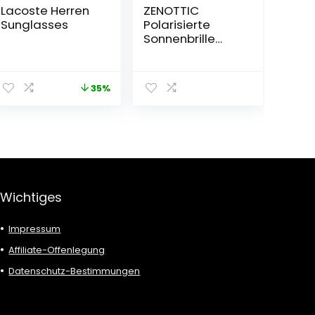
Lacoste Herren
ZENOTTIC
Sunglasses
Polarisierte
Sonnenbrille
Herren
Kohlefaser
Bügel
35%
Quadratische
Sonnenbrille
Fahren Angeln
Golf Sport
UV400 Schutz
Wichtiges
Impressum
Affiliate-Offenlegung
Datenschutz-Bestimmungen