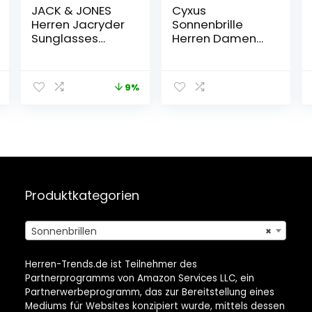
JACK & JONES
Cyxus
Herren Jacryder
Sonnenbrille
Sunglasses
Herren Damen
Noos
Klassisch
Sonnenbrille
Polarisiert
Sonnenbrille
9%
Outdoor UV 400
für Fahren
Angeln Reisen
Metallrahmen
Produktkategorien
Sonnenbrillen
×
Herren-Trends.de ist Teilnehmer des
Partnerprogramms von Amazon Services LLC, ein
Partnerwerbeprogramm, das zur Bereitstellung eines
Mediums für Websites konzipiert wurde, mittels dessen