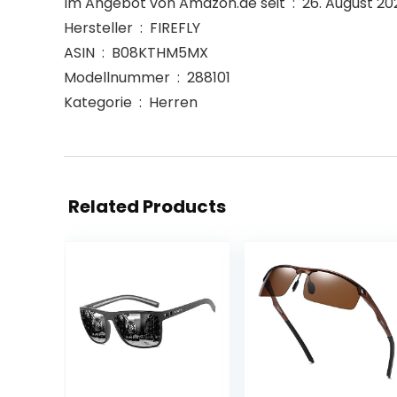
Im Angebot von Amazon.de seit ‏ : ‎ 26. Augus
Hersteller ‏ : ‎ FIREFLY
ASIN ‏ : ‎ B08KTHM5MX
Modellnummer ‏ : ‎ 288101
Kategorie ‏ : ‎ Herren
Related Products