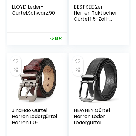
LLOYD Leder-
BESTKEE 2er
Gürtel,Schwarz,90
Herren Taktischer
Gürtel 1,5-Zoll-
Hochleistungsgürt
el, Nylon
Schnellverschluss-
18%
Metallschnalle,
Geschenk mit
taktischem Molle-
Beutel und Haken
JingHao Gürtel
NEWHEY Gürtel
Herren,Ledergürtel
Herren Leder
Herren 110-
Ledergürtel
170cm,Jeansgürtel
Verstellbar Jeans
,Designer
Business Anzug