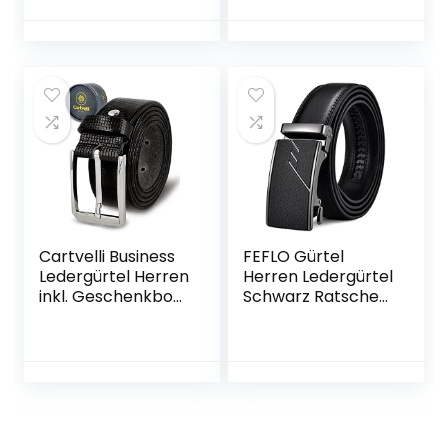
Schnalle,Große
Gürtel
Taille Männer
Freizeitgürtel für
Gürtel 38mm Breit
Männer 32mm
Schwarz Braun
Breit 115cm 125cm
Cartvelli Business
FEFLO Gürtel
Ledergürtel Herren
Herren Ledergürtel
inkl. Geschenkbox
Schwarz Ratsche
Made in Germany
Automatikschließe
– Echt Leder
Verstellbar
Gürtel Anzug
Männer Leder
35mm
Gürtel, 35mm
Breit, für Anzug
Jeans Hose für
Freizeit und