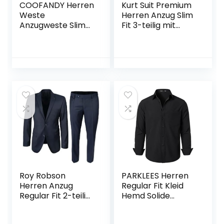
COOFANDY Herren
Kurt Suit Premium
Weste
Herren Anzug Slim
Anzugweste Slim
Fit 3-teilig mit
fit V-Ausschnitt
Weste
Ärmellose mit 5
Knöpfen Gilet
Business Casual
Klassisch Basic
Männer
Anzugweste für
Herren
Roy Robson
PARKLEES Herren
Herren Anzug
Regular Fit Kleid
Regular Fit 2-teilig
Hemd Solide
aus Schurwolle
Faltenfrei Langarm
Super’120 Business
Casual Business