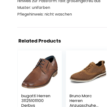
Hinweis zur Passform: fällt größengetreu aus
Muster: unifarben
Pflegehinweis: nicht waschen
Related Products
bugatti Herren
Bruno Marc
311251011100
Herren
Derbys
Anzugschuhe