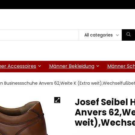
All categories
er Accessoires
Männer Bekleidung
Männer Sc
ren Businessschuhe Anvers 62,Weite K (Extra weit),Wechselfußbe
Josef Seibel
Anvers 62,Wei
weit),Wechse