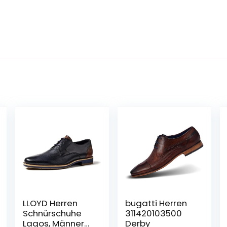
LLOYD Herren
bugatti Herren
Schnürschuhe
311420103500
Lagos, Männer
Derby