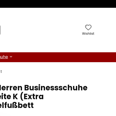
Wishlist
huhe
tt
 Herren Businessschuhe
te K (Extra
lfußbett