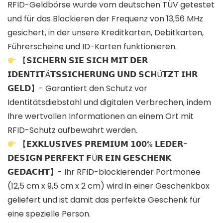
RFID-Geldbörse wurde vom deutschen TÜV getestet
und für das Blockieren der Frequenz von 13,56 MHz
gesichert, in der unsere Kreditkarten, Debitkarten,
Führerscheine und ID-Karten funktionieren.
【𝗦𝗜𝗖𝗛𝗘𝗥𝗡 𝗦𝗜𝗘 𝗦𝗜𝗖𝗛 𝗠𝗜𝗧 𝗗𝗘𝗥
𝗜𝗗𝗘𝗡𝗧𝗜𝗧Ä𝗧𝗦𝗦𝗜𝗖𝗛𝗘𝗥𝗨𝗡𝗚 𝗨𝗡𝗗 𝗦𝗖𝗛Ü𝗧𝗭𝗧 𝗜𝗛𝗥
𝗚𝗘𝗟𝗗】- Garantiert den Schutz vor
Identitätsdiebstahl und digitalen Verbrechen, indem
Ihre wertvollen Informationen an einem Ort mit
RFID-Schutz aufbewahrt werden.
【𝗘𝗫𝗞𝗟𝗨𝗦𝗜𝗩𝗘𝗦 𝗣𝗥𝗘𝗠𝗜𝗨𝗠 𝟭𝟬𝟬% 𝗟𝗘𝗗𝗘𝗥-
𝗗𝗘𝗦𝗜𝗚𝗡 𝗣𝗘𝗥𝗙𝗘𝗞𝗧 𝗙Ü𝗥 𝗘𝗜𝗡 𝗚𝗘𝗦𝗖𝗛𝗘𝗡𝗞
𝗚𝗘𝗗𝗔𝗖𝗛𝗧】- Ihr RFID-blockierender Portmonee
(12,5 cm x 9,5 cm x 2 cm) wird in einer Geschenkbox
geliefert und ist damit das perfekte Geschenk für
eine spezielle Person.