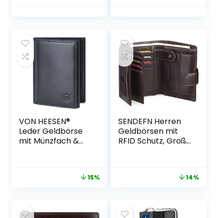
Kreditkartenetui
Schwarz (Black),
Portmonee Mini
Einheitsgröße
Leder
Portemonnaie
Geldbeutel Braun
VON HEESEN®
SENDEFN Herren
Leder Geldbörse
Geldbörsen mit
mit Münzfach &
RFID Schutz, Groß
RFID Schutz
Echtleder
Herren & Damen –
Portemonnaie
Echtleder
Herren in
15%
14%
Geldbeutel für
Hochformat,
Männer & Frauen –
Trifold Geldbeutel
Portemonnaie
für Männer,
Brieftasche Wallet
Brieftasche Wallet