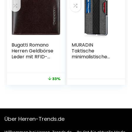
Portmonee
Portmonee mit 16
(Schwarz)
Kartenfächer &
Münzfach
Bugatti Romano
MURADIN
Herren Geldbörse
Taktische
Leder mit RFID-
minimalistische
Blockierung und
Brieftasche für
Geldbörse
Männer, schlanker
RFID-
33%
blockierender
Metall-
Kartenhalter,
Elegante Bifold
Herren-Geldbörse
mit Geldclip
Über Herren-Trends.de