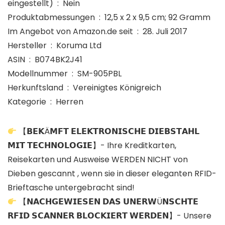
eingestellt) ‏ : ‎ Nein
Produktabmessungen ‏ : ‎ 12,5 x 2 x 9,5 cm; 92 Gramm
Im Angebot von Amazon.de seit ‏ : ‎ 28. Juli 2017
Hersteller ‏ : ‎ Koruma Ltd
ASIN ‏ : ‎ B074BK2J41
Modellnummer ‏ : ‎ SM-905PBL
Herkunftsland ‏ : ‎ Vereinigtes Königreich
Kategorie ‏ : ‎ Herren
【𝗕𝗘𝗞Ä𝗠𝗙𝗧 𝗘𝗟𝗘𝗞𝗧𝗥𝗢𝗡𝗜𝗦𝗖𝗛𝗘 𝗗𝗜𝗘𝗕𝗦𝗧𝗔𝗛𝗟
𝗠𝗜𝗧 𝗧𝗘𝗖𝗛𝗡𝗢𝗟𝗢𝗚𝗜𝗘】- Ihre Kreditkarten,
Reisekarten und Ausweise WERDEN NICHT von
Dieben gescannt , wenn sie in dieser eleganten RFID-
Brieftasche untergebracht sind!
【𝗡𝗔𝗖𝗛𝗚𝗘𝗪𝗜𝗘𝗦𝗘𝗡 𝗗𝗔𝗦 𝗨𝗡𝗘𝗥𝗪Ü𝗡𝗦𝗖𝗛𝗧𝗘
𝗥𝗙𝗜𝗗 𝗦𝗖𝗔𝗡𝗡𝗘𝗥 𝗕𝗟𝗢𝗖𝗞𝗜𝗘𝗥𝗧 𝗪𝗘𝗥𝗗𝗘𝗡】- Unsere