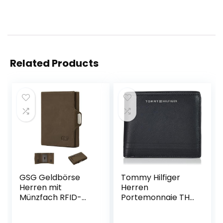
Related Products
GSG Geldbörse
Tommy Hilfiger
Herren mit
Herren
Münzfach RFID-
Portemonnaie TH
Schutz Slim Wallet
Business Leather
Klein
CC and Coin Klein ,