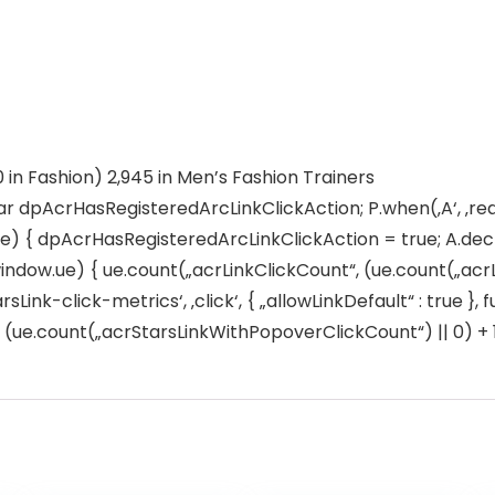
0 in Fashion) 2,945 in Men’s Fashion Trainers
ar dpAcrHasRegisteredArcLinkClickAction; P.when(‚A‘, ‚rea
 { dpAcrHasRegisteredArcLinkClickAction = true; A.declarat
window.ue) { ue.count(„acrLinkClickCount“, (ue.count(„acrLink
sLink-click-metrics‘, ‚click‘, { „allowLinkDefault“ : true },
e.count(„acrStarsLinkWithPopoverClickCount“) || 0) + 1); 