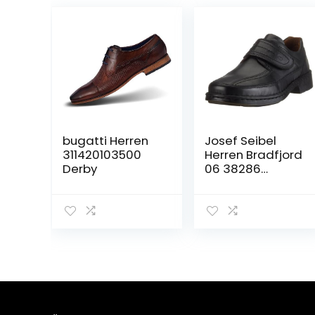
bugatti Herren
Josef Seibel
311420103500
Herren Bradfjord
Derby
06 38286
Slipper