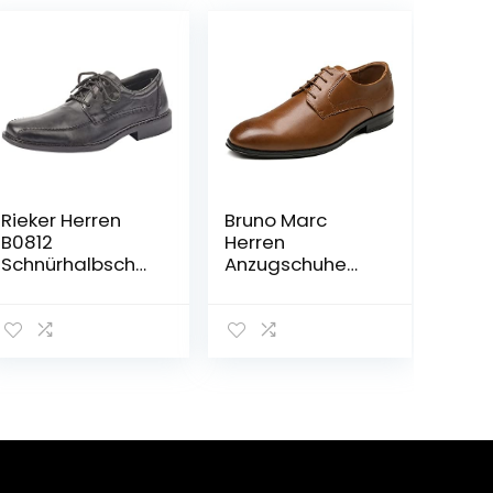
Rieker Herren
Bruno Marc
B0812
Herren
Schnürhalbschu
Anzugschuhe
he
Schnürhalbschu
he Klassischer
Business Derby
Oxford Hochzeit
Schuhe
Schnürschuh
Lederschuhe