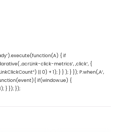
dy‘).execute(function(A) { if
ive( ‚acrLink-click-metrics‘, ‚click‘, {
ClickCount“) || 0) + 1); } } ); } }); P.when(‚A‘,
 function(event){ if(window.ue) {
} }); });