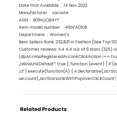
Date First Available ‏ : ‎ 14 Nov 2022
Manufacturer ‏ : ‎ Lacoste
ASIN ‏ : ‎ B09HJQB4YT
Item model number ‏ : ‎ 48SFA0108
Department ‏ : ‎ Women’s
Best Sellers Rank: 232,831 in Fashion (See Top 10
Customer reviews: 4.4 4.4 out of 5 stars (325) v
(dpAcrHasRegisteredArcLinkClickAction !== true)
„allowLinkDefault“: true }, function (event) { if (
‚cf‘).execute(function(A) { A.declarative(‚acrStar
ue.count(„acrStarsLinkWithPopoverClickCount“, (u
Related Products