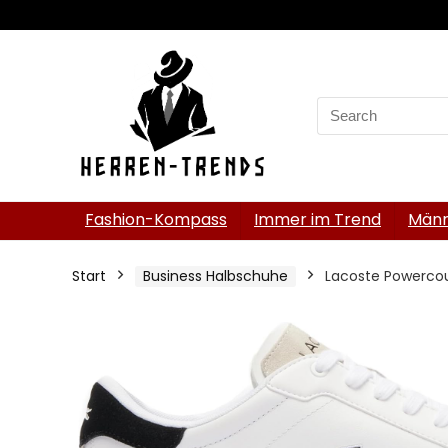
Search
for:
Fashion-Kompass
Immer im Trend
Männ
Start
Business Halbschuhe
Lacoste Powercour