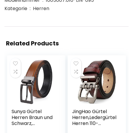
Modellnummer ‏ : ‎ 1005007.010-LIN-095
Kategorie ‏ : ‎ Herren
Related Products
Sunya Gürtel
JingHao Gürtel
Herren Braun und
Herren,Ledergürtel
Schwarz,
Herren 110-
Beidseitige
170cm,Jeansgürtel