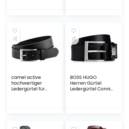
Nutzung des
,Designer
Gürtels für Herren.
Schnalle,Große
3.3cm Breit Jeans
Taille Männer
Business Anzug
Gürtel 38mm Breit
Gürtel Herren
Schwarz Braun
Leder.
camel active
BOSS HUGO
hochwertiger
Herren Gürtel
Ledergürtel für
Ledergürtel Connio
Herren kürzbar 3,2
50224631
cm breit in
Schwarz, Braun,
Dunkelbraun und
Blau