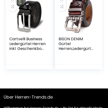
Cartvelli Business
BISON DENIM
Ledergürtel Herren
Gürtel
inkl. Geschenkbox
Herren,Ledergürtel
Made in Germany
Jeansgürtel
– Echt Leder
Business Gürtel
Gürtel Anzug
Metall Retro
35mm
Denim Gürtel für
Herren Kleidung
38mm Breit mit
Geschenkbox
Über Herren-Trends.de