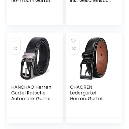
110-175cm Gürtel
inkl. Geschenkbox
Leder Jean
Made in Germany
Business Metall
– Echt Leder
Retro Jeansgürtel
Gürtel Anzug
Vollrindleder
35mm
38mm Breite
HANCHAO Herren
CHAOREN
Gürtel Ratsche
Ledergürtel
Automatik Gürtel
Herren, Gürtel
für Männer 35mm
Herren Leder
Breit Ledergürtel
30mm für Business
und formelle
Anlässe,
Anzuggürtel