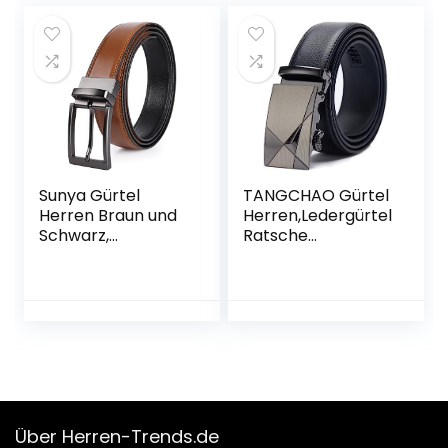
Herren perfekter
Begleiter zu
Männer
Businessschuhe
Sunya Gürtel
TANGCHAO Gürtel
Herren Braun und
Herren,Ledergürtel
Schwarz,
Ratsche
Beidseitige
Automatikschließe
Nutzung des
für Herren
Gürtels für Herren.
Business Anzug
3.3cm Breit Jeans
Jeans, 35mm
Business Anzug
Gürtel,Größe
Gürtel Herren
Einstellbar
Leder.
Über Herren-Trends.de