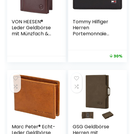
VON HEESEN®
Tommy Hilfiger
Leder Geldbörse
Herren
mit Münzfach &
Portemonnaie
RFID Schutz
Eton aus Leder
Herren & Damen –
Echtleder
30%
Geldbeutel für
Männer & Frauen –
Portemonnaie
Brieftasche Wallet
Portmonee
(Braun)
Marc Peter® Echt-
GSG Geldbörse
Leder Geldbörse
Herren mit