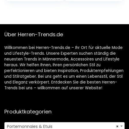
Herren Slim mit 12
Trifold Geldbeutel
Fächer,
für Männer,
Brieftasche Herren
Brieftasche Wallet
mit Münzfach,
Portmonee mit 16
Geldbeutel Männe
Kartenfächer &
r(Carbon)
Münzfach
Über Herren-Trends.de
Willkommen bei Herren-Trends.de – Ihr Ort für aktuelle Mode
und Lifestyle-Trends. Unsere Experten suchen ständig die
neuesten Trends in Männermode, Accessoires und Lifestyle
heraus. Wir helfen Ihnen, Ihren persönlichen Stil zu
perfektionieren und bieten Inspiration, Produktempfehlungen
und Stilratgeber. Bei uns geht es um einen Lebensstil, der Stil
und Eleganz verkörpert. Entdecken Sie die besten Herren-
Trends bei uns – willkommen auf unserer Website!
Produktkategorien
Portemonnaies & Etuis
×