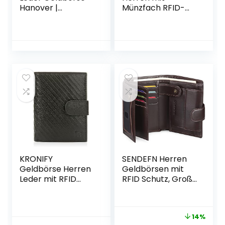
Hanover |
Münzfach RFID-
Geldbeutel für
Schutz Slim Wallet
Herren mit RFID-
Klein
Schutz | Groß 10
Kreditkartenetui
Fächer Portmonee
Portmonee Mini
| Rustikale Bräune
Leder
Portemonnaie
Portemonnaie
Geldbeutel Braun
KRONIFY
SENDEFN Herren
Geldbörse Herren
Geldbörsen mit
Leder mit RFID
RFID Schutz, Groß
Schutz Echtleder
Echtleder
Portmonee
Portemonnaie
Herren,
Herren in
14%
Portemonnaie
Hochformat,