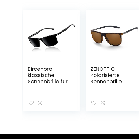
Bircenpro
ZENOTTIC
klassische
Polarisierte
Sonnenbrille für
Sonnenbrille
Herren
Herren
Polarisiert: UV
Kohlefaser
Schutz Modische
Bügel
Sonnenbrille
Quadratische
zum Fahren und
Sonnenbrille
Angeln mit
Fahren Angeln
Metall-Al-Mg-
Golf Sport
Rahmen
UV400 Schutz