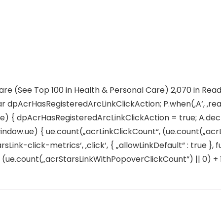
Care (See Top 100 in Health & Personal Care) 2,070 in Rea
ar dpAcrHasRegisteredArcLinkClickAction; P.when(‚A‘, ‚rea
 { dpAcrHasRegisteredArcLinkClickAction = true; A.declarat
window.ue) { ue.count(„acrLinkClickCount“, (ue.count(„acrLink
sLink-click-metrics‘, ‚click‘, { „allowLinkDefault“ : true },
e.count(„acrStarsLinkWithPopoverClickCount“) || 0) + 1); 