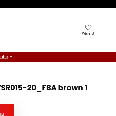
Wishlist
huhe
VSR015-20_FBA brown 1
RB