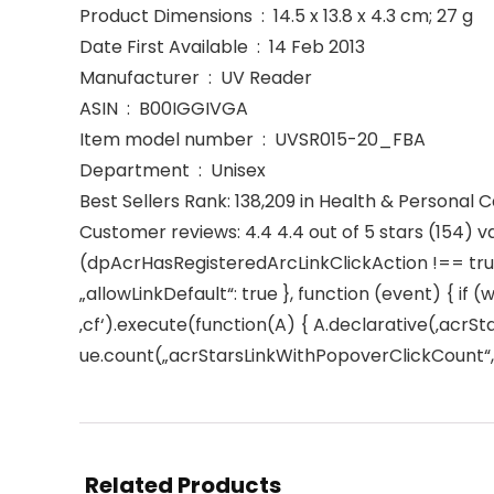
Product Dimensions ‏ : ‎ 14.5 x 13.8 x 4.3 cm; 27 g
Date First Available ‏ : ‎ 14 Feb 2013
Manufacturer ‏ : ‎ UV Reader
ASIN ‏ : ‎ B00IGGIVGA
Item model number ‏ : ‎ UVSR015-20_FBA
Department ‏ : ‎ Unisex
Best Sellers Rank: 138,209 in Health & Personal 
Customer reviews: 4.4 4.4 out of 5 stars (154) v
(dpAcrHasRegisteredArcLinkClickAction !== true)
„allowLinkDefault“: true }, function (event) { if (
‚cf‘).execute(function(A) { A.declarative(‚acrStar
ue.count(„acrStarsLinkWithPopoverClickCount“, (u
Related Products