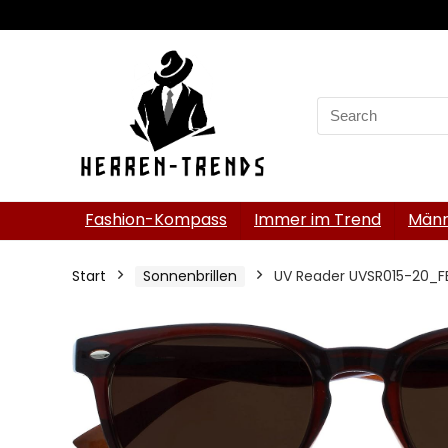
Search
for:
Fashion-Kompass
Immer im Trend
Männ
Start
Sonnenbrillen
UV Reader UVSR015-20_F