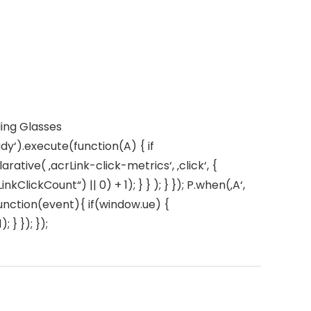
ding Glasses
dy‘).execute(function(A) { if
ive( ‚acrLink-click-metrics‘, ‚click‘, {
ClickCount“) || 0) + 1); } } ); } }); P.when(‚A‘,
 function(event){ if(window.ue) {
} }); });