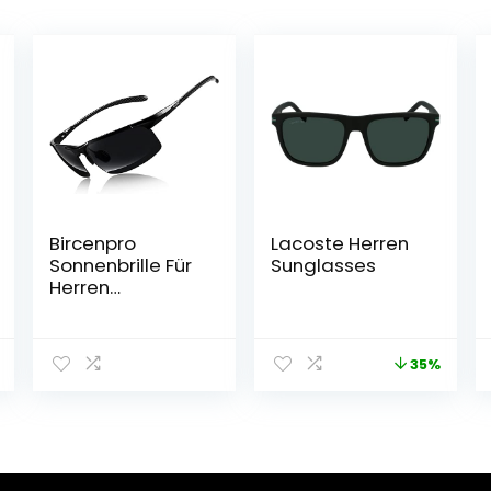
Bircenpro
Lacoste Herren
Sonnenbrille Für
Sunglasses
Herren
Polarisiert: UV
Schutz
Kohlefaser
35%
Temple
Sonnenbrille Für
Sport und
Fahren