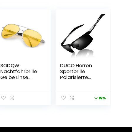
SODQW
DUCO Herren
Nachtfahrbrille
Sportbrille
Gelbe Linse
Polarisierte
Anti-Glanz,
Sonnenbrille
Polarisiert
Fahrerbrille
Fahren Brillen,
Ultraleichte Al-
15%
Nachtsichtbrille
Mg
Autofahren mit
Metallrahmen
UV400 Schutz
UV400-Schutz
Männer
Sonnenbrillen
8177S