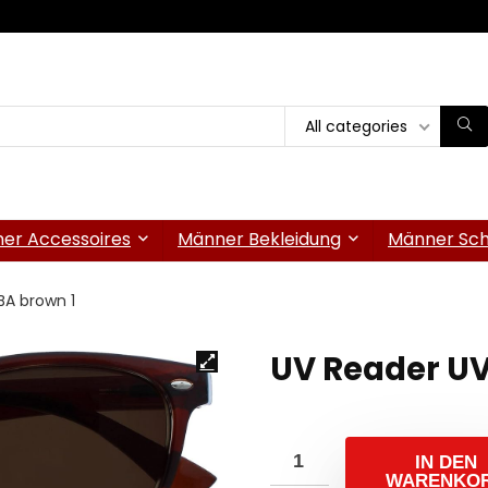
All categories
er Accessoires
Männer Bekleidung
Männer Sc
BA brown 1
UV Reader U
IN DEN
WARENKO