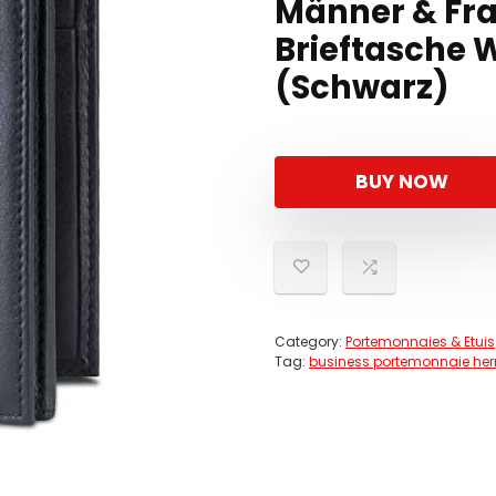
Männer & Fr
Brieftasche 
(Schwarz)
BUY NOW
Category:
Portemonnaies & Etuis
Tag:
business portemonnaie her