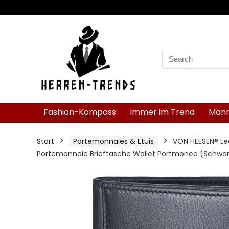
Search
for:
Fashion-Kompass
Immer im Trend
Männ
Start
Portemonnaies & Etuis
VON HEESEN® Le
Portemonnaie Brieftasche Wallet Portmonee (Schwar