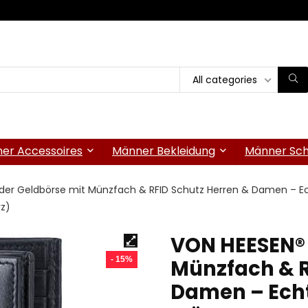
All categories
er Accessoires
Männer Bekleidung
Männer Sc
der Geldbörse mit Münzfach & RFID Schutz Herren & Damen – Ec
z)
VON HEESEN® 
- 15%
Münzfach & R
Damen – Echt