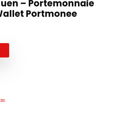
auen – Portemonnaie
Wallet Portmonee
ren