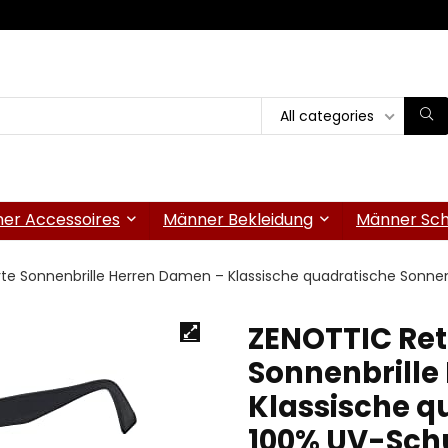
All categories
er Accessoires
Männer Bekleidung
Männer Sc
rte Sonnenbrille Herren Damen – Klassische quadratische Sonnen
ZENOTTIC Retr
Sonnenbrille
Klassische q
100% UV-Schu