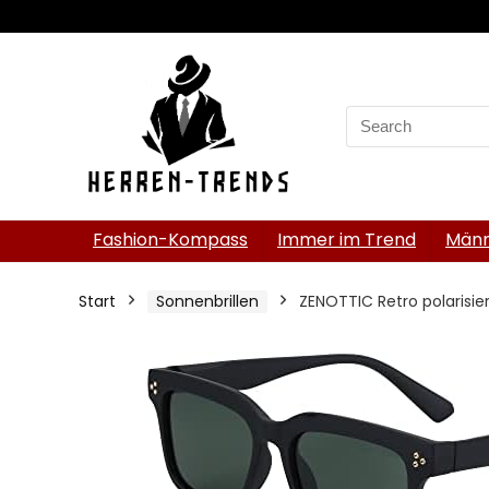
Search
for:
Fashion-Kompass
Immer im Trend
Männ
Start
Sonnenbrillen
ZENOTTIC Retro polarisie